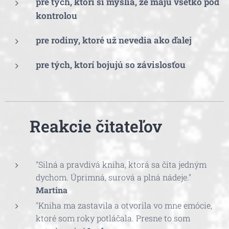
pre tých, ktorí si myslia, že majú všetko pod
kontrolou
pre rodiny, ktoré už nevedia ako ďalej
pre tých, ktorí bojujú so závislosťou
💬
Reakcie čitateľov
"Silná a pravdivá kniha, ktorá sa číta jedným
dychom. Úprimná, surová a plná nádeje."
Martina
"Kniha ma zastavila a otvorila vo mne emócie,
ktoré som roky potláčala. Presne to som