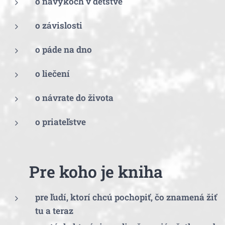
o návykoch v detstve
o závislosti
o páde na dno
o liečení
o návrate do života
o priateľstve
❤️
Pre koho je kniha
pre ľudí, ktorí chcú pochopiť, čo znamená žiť
tu a teraz