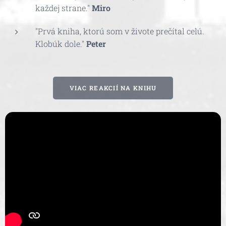
každej strane."
Miro
"Prvá kniha, ktorú som v živote prečítal celú.
Klobúk dole."
Peter
VIAC REAKCIÍ NA KNIHU