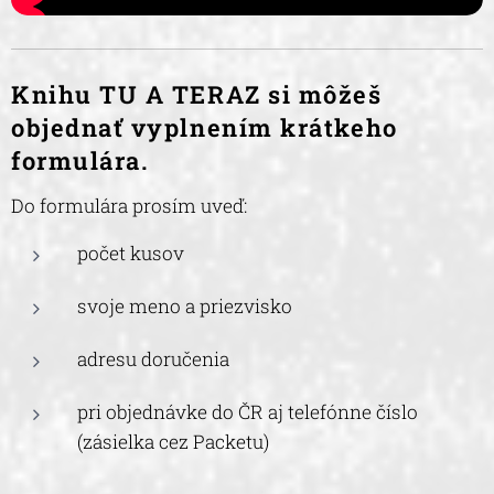
Knihu TU A TERAZ si môžeš
objednať vyplnením krátkeho
formulára.
Do formulára prosím uveď:
počet kusov
svoje meno a priezvisko
adresu doručenia
pri objednávke do ČR aj telefónne číslo
(zásielka cez Packetu)