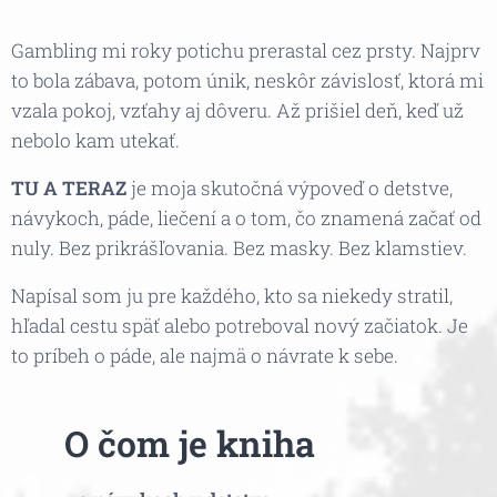
Gambling mi roky potichu prerastal cez prsty. Najprv
to bola zábava, potom únik, neskôr závislosť, ktorá mi
vzala pokoj, vzťahy aj dôveru. Až prišiel deň, keď už
nebolo kam utekať.
TU A TERAZ
je moja skutočná výpoveď o detstve,
návykoch, páde, liečení a o tom, čo znamená začať od
nuly. Bez prikrášľovania. Bez masky. Bez klamstiev.
Napísal som ju pre každého, kto sa niekedy stratil,
hľadal cestu späť alebo potreboval nový začiatok. Je
to príbeh o páde, ale najmä o návrate k sebe.
📘
O čom je kniha