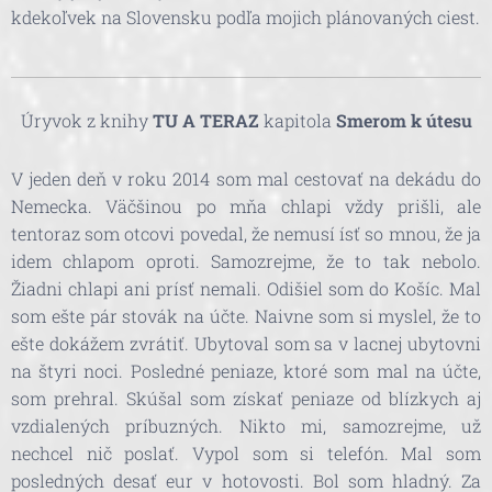
kdekoľvek na Slovensku podľa mojich plánovaných ciest.
Úryvok z knihy
TU A TERAZ
kapitola
Smerom k útesu
V jeden deň v roku 2014 som mal cestovať na dekádu do
Nemecka. Väčšinou po mňa chlapi vždy prišli, ale
tentoraz som otcovi povedal, že nemusí ísť so mnou, že ja
idem chlapom oproti. Samozrejme, že to tak nebolo.
Žiadni chlapi ani prísť nemali. Odišiel som do Košíc. Mal
som ešte pár stovák na účte. Naivne som si myslel, že to
ešte dokážem zvrátiť. Ubytoval som sa v lacnej ubytovni
na štyri noci. Posledné peniaze, ktoré som mal na účte,
som prehral. Skúšal som získať peniaze od blízkych aj
vzdialených príbuzných. Nikto mi, samozrejme, už
nechcel nič poslať. Vypol som si telefón. Mal som
posledných desať eur v hotovosti. Bol som hladný. Za