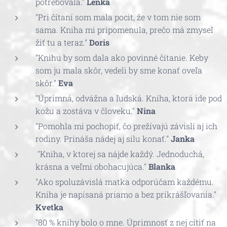
potrebovala."
Lenka
"Pri čítaní som mala pocit, že v tom nie som
sama. Kniha mi pripomenula, prečo má zmysel
žiť tu a teraz."
Doris
"Knihu by som dala ako povinné čítanie. Keby
som ju mala skôr, vedeli by sme konať oveľa
skôr."
Eva
"Úprimná, odvážna a ľudská. Kniha, ktorá ide pod
kožu a zostáva v človeku."
Nina
"Pomohla mi pochopiť, čo prežívajú závislí aj ich
rodiny. Prináša nádej aj silu konať."
Janka
"Kniha, v ktorej sa nájde každý. Jednoduchá,
krásna a veľmi obohacujúca."
Blanka
"Ako spoluzávislá matka odporúčam každému.
Kniha je napísaná priamo a bez prikrášľovania."
Kvetka
"80 % knihy bolo o mne. Úprimnosť z nej cítiť na