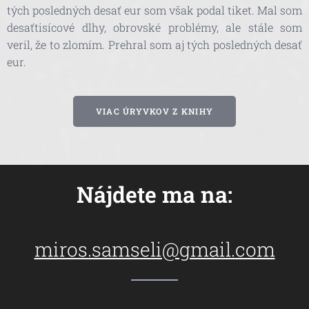
tých posledných desať eur som však podal tiket. Mal som
desaťtisícové dlhy, obrovské problémy, ale stále som
veril, že to zlomím. Prehral som aj tých posledných desať
eur.
VIAC ÚRYVKOV Z KNIHY
Nájdete ma na:
miros.samseli@gmail.com