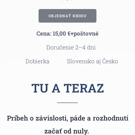
OBJEDNAŤ KNIHU
Cena: 15,00 €+poštovné
📦
Doručenie 2–4 dni
💳
Dobierka
🇸🇰🇨🇿
Slovensko aj Česko
TU A TE
RAZ
Príbeh o závislosti, páde a rozhodnutí
začať od nuly.