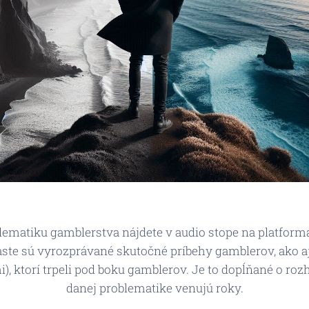
ematiku gamblerstva nájdete v audio stope na platfor
ste sú vyrozprávané skutočné príbehy gamblerov, ako a
), ktorí trpeli pod boku gamblerov. Je to dopĺňané o roz
danej problematike venujú roky.