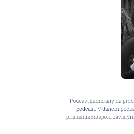
Podcast zameraný na probl
podcast
. V danom podca
príslušníkmi(spolu závislými