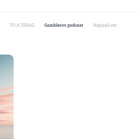
TU A TERAZ
Gamblerov podcast
Napísali ste