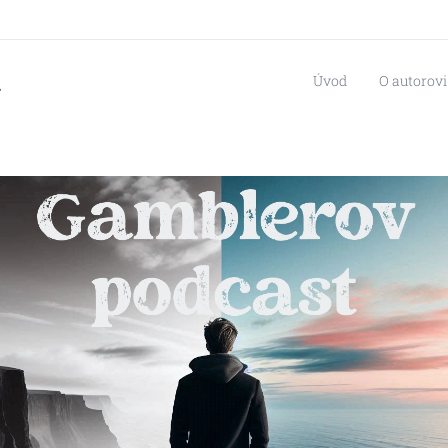
i
Úvod
O autorovi