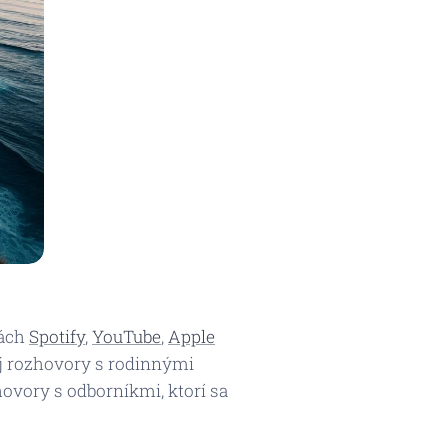
mách
Spotify
,
YouTube
,
Apple
j rozhovory s rodinnými
hovory s odborníkmi, ktorí sa